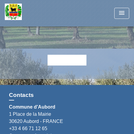
menu
Retour
Contacts
Commune d'Aubord
1 Place de la Mairie
30620 Aubord - FRANCE
+33 4 66 71 12 65