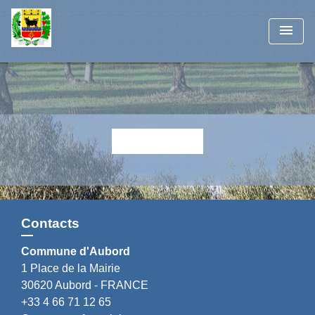
menu
Retour
Contacts
Commune d'Aubord
1 Place de la Mairie
30620 Aubord - FRANCE
+33 4 66 71 12 65