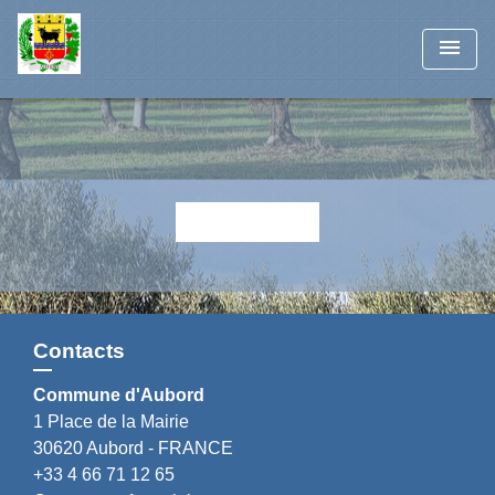
menu
Retour
Contacts
Commune d'Aubord
1 Place de la Mairie
30620 Aubord - FRANCE
+33 4 66 71 12 65