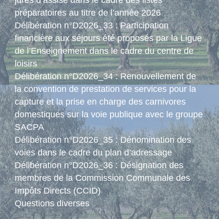
préparatoires au titre de l’année 2026
Délibération n°D2026_33 : Participation
financière aux séjours été proposés par la Ligue
de l’Enseignement dans le cadre du centre de
loisirs
Délibération n°D2026_34 : Renouvellement de
la convention de prestation de services pour la
capture et la prise en charge des carnivores
domestiques sur la voie publique avec le groupe
SACPA
Délibération n°D2026_35 : Dénomination des
voies dans le cadre du plan d’adressage
Délibération n°D2026_36 : Désignation des
membres de la Commission Communale des
Impôts Directs (CCID)
Questions diverses