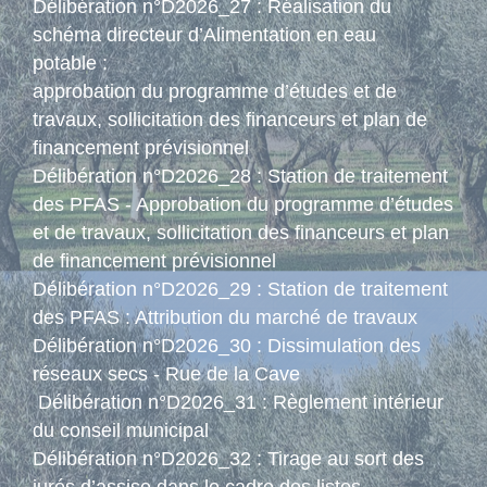
Délibération n°D2026_27 : Réalisation du
schéma directeur d’Alimentation en eau
potable :
approbation du programme d’études et de
travaux, sollicitation des financeurs et plan de
financement prévisionnel
Délibération n°D2026_28 : Station de traitement
des PFAS - Approbation du programme d’études
et de travaux, sollicitation des financeurs et plan
de financement prévisionnel
Délibération n°D2026_29 : Station de traitement
des PFAS : Attribution du marché de travaux
Délibération n°D2026_30 : Dissimulation des
réseaux secs - Rue de la Cave
Délibération n°D2026_31 : Règlement intérieur
du conseil municipal
Délibération n°D2026_32 : Tirage au sort des
jurés d’assise dans le cadre des listes