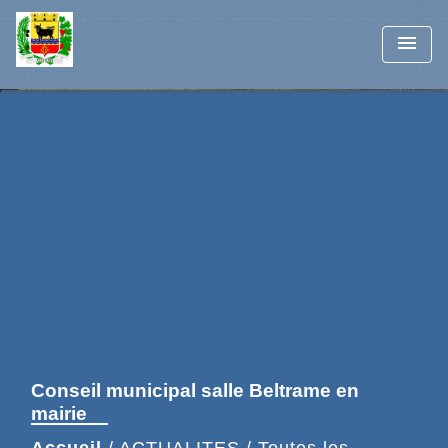
menu
Conseil municipal salle Beltrame en
mairie
Accueil
/
ACTUALITES
/
Toutes les