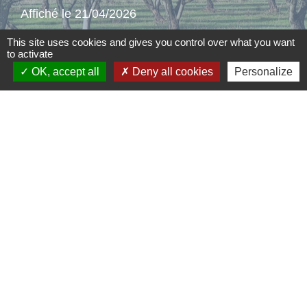
Affiché le 21/04/2026
This site uses cookies and gives you control over what you want
to activate
OK, accept all
Deny all cookies
Personalize
Contacts
Commune d'Aubord
1 Place de la Mairie
30620 Aubord - FRANCE
+33 4 66 71 12 65
Contact par formulaire
Mentions légales
-
Politique de confidentialité
-