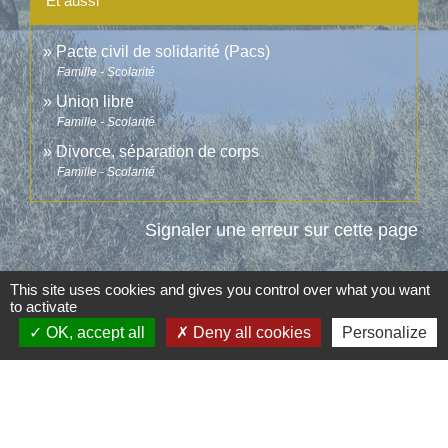
Et aussi
Pacte civil de solidarité (Pacs)
Famille - Scolarité
Union libre
Famille - Scolarité
Divorce, séparation de corps
Famille - Scolarité
Signaler une erreur sur cette page
This site uses cookies and gives you control over what you want
to activate
OK, accept all
Deny all cookies
Personalize
Contacts
Commune d'Aubord
1 Place de la Mairie
30620 Aubord - FRANCE