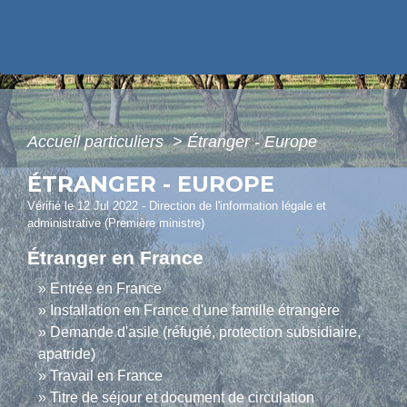
Accueil particuliers
>
Étranger - Europe
ÉTRANGER - EUROPE
Vérifié le 12 Jul 2022 - Direction de l'information légale et
administrative (Première ministre)
Étranger en France
Entrée en France
Installation en France d'une famille étrangère
Demande d'asile (réfugié, protection subsidiaire,
apatride)
Travail en France
Titre de séjour et document de circulation