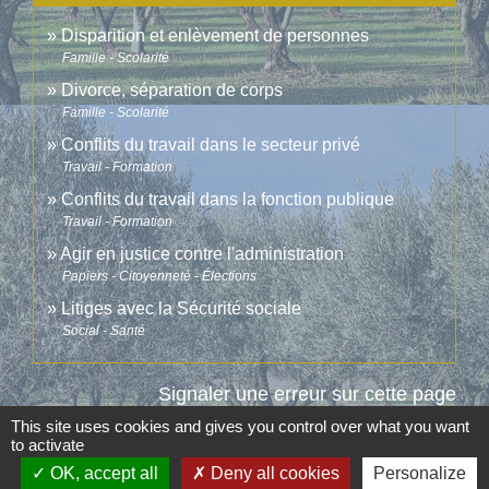
Disparition et enlèvement de personnes
Famille - Scolarité
Divorce, séparation de corps
Famille - Scolarité
Conflits du travail dans le secteur privé
Travail - Formation
Conflits du travail dans la fonction publique
Travail - Formation
Agir en justice contre l'administration
Papiers - Citoyenneté - Élections
Litiges avec la Sécurité sociale
Social - Santé
Signaler une erreur sur cette page
This site uses cookies and gives you control over what you want
to activate
OK, accept all
Deny all cookies
Personalize