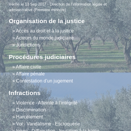
Vérifié le 13 Sep 2017 - Direction de l'information légale et
administrative (Première ministre)
Organisation de la justice
Accès au droit et à la justice
Acteurs du monde judiciaire
Juridictions
Procédures judiciaires
Affaire civile
Affaire pénale
Contestation d'un jugement
Infractions
Violence - Atteinte à l'intégrité
Discrimination
Harcèlement
Vol - Vandalisme - Escroquerie
Injure - Diffamation - Incitation à la haine