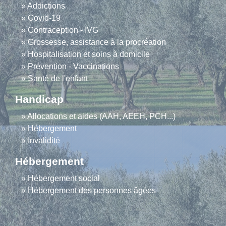
Addictions
Covid-19
Contraception - IVG
Grossesse, assistance à la procréation
Hospitalisation et soins à domicile
Prévention - Vaccinations
Santé de l'enfant
Handicap
Allocations et aides (AAH, AEEH, PCH...)
Hébergement
Invalidité
Hébergement
Hébergement social
Hébergement des personnes âgées