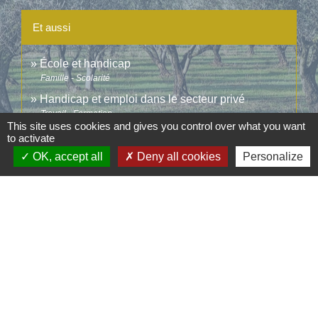
Et aussi
École et handicap
Famille - Scolarité
Handicap et emploi dans le secteur privé
Travail - Formation
This site uses cookies and gives you control over what you want
to activate
Signaler une erreur sur cette page
OK, accept all
Deny all cookies
Personalize
Contacts
Commune d'Aubord
1 Place de la Mairie
30620 Aubord - FRANCE