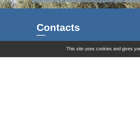
Contacts
Commune d'Aubord
This site uses cookies and gives you
1 Place de la Mairie
30620 Aubord - FRANCE
+33 4 66 71 12 65
Contact par formulaire
Mentions légales
-
Politique de confidenti