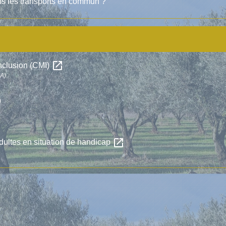
s les transports en commun ?
open_in_new
 inclusion (CMI)
SA)
)
open_in_new
dultes en situation de handicap