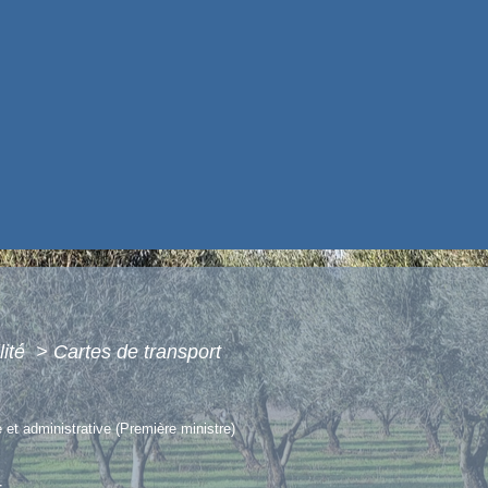
lité
>
Cartes de transport
e et administrative (Première ministre)