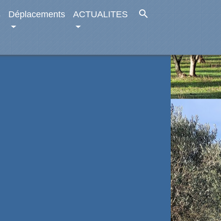
search
s
Déplacements
ACTUALITES