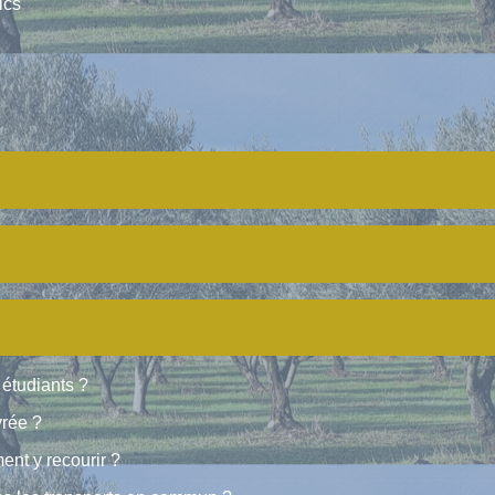
ics
 étudiants ?
vrée ?
nt y recourir ?