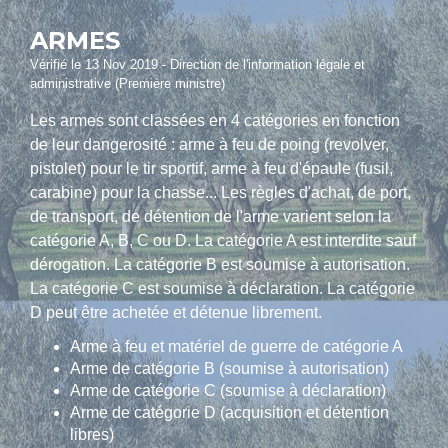
ARMES
Vérifié le 13 Nov 2019 - Direction de l'information légale et
administrative (Première ministre)
Les armes sont classées en 4 catégories en fonction
de leur dangerosité : arme à feu de poing (revolver,
pistolet) pour le tir sportif, arme à feu d'épaule (fusil,
carabine) pour la chasse... Les règles d'achat, de port,
de transport, de détention de l'arme varient selon la
catégorie A, B, C ou D. La catégorie A est interdite sauf
dérogation. La catégorie B est soumise à autorisation.
La catégorie C est soumise à déclaration. La catégorie
D peut être achetée et détenue librement.
Arme à feu et matériel de guerre de catégorie A
Arme de catégorie B (soumise à autorisation)
Arme de catégorie C (soumise à déclaration)
Arme de catégorie D (acquisition et détention
libres)