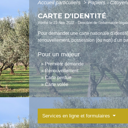
Accueil particuliers
>
Papiers - Citoyen
CARTE D'IDENTITÉ
Vérifié le 23 Nov 2022 - Direction de l'information légal
Pour demander une carte nationale d'identit
renouvellement, possession (ou non) d'un pass
Pour un majeur
Première demande
Renouvellement
Carte perdue
Carte volée
Services en ligne et formulaires