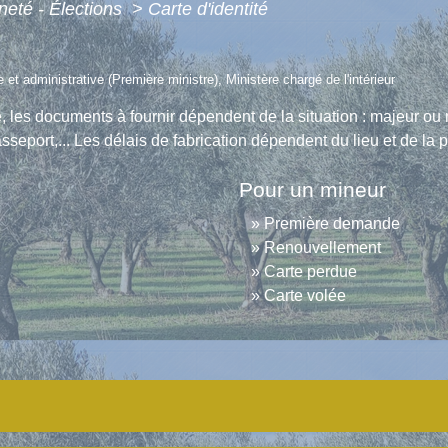
neté - Élections
>
Carte d'identité
e et administrative (Première ministre), Ministère chargé de l'intérieur
é, les documents à fournir dépendent de la situation : majeur o
eport,... Les délais de fabrication dépendent du lieu et de la p
Pour un mineur
Première demande
Renouvellement
Carte perdue
Carte volée