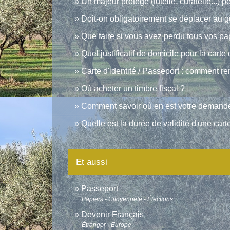
Un majeur protégé (tutelle, curatelle...) pe
Doit-on obligatoirement se déplacer au g
Que faire si vous avez perdu tous vos p
Quel justificatif de domicile pour la carte
Carte d'identité / Passeport : comment re
Où acheter un timbre fiscal ?
Comment savoir où en est votre demande 
Quelle est la durée de validité d'une carte
Et aussi
Passeport
Papiers - Citoyenneté - Élections
Devenir Français
Étranger - Europe