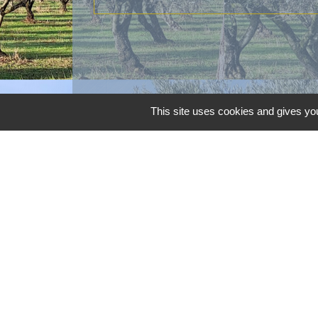
This site uses cookies and gives you
Contacts
Commune d'Aubord
1 Place de la Mairie
30620 Aubord - FRANCE
+33 4 66 71 12 65
Contact par formulaire