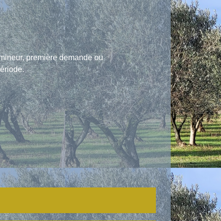
u mineur, première demande ou
ériode.