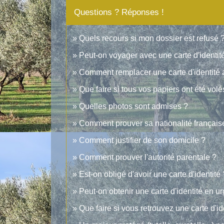
Questions ? Réponses !
Quels recours si mon dossier est refusé 
Peut-on voyager avec une carte d'identit
Comment remplacer une carte d'identité
Que faire si tous vos papiers ont été vo
Quelles photos sont admises ?
Comment prouver sa nationalité français
Comment justifier de son domicile ?
Comment prouver l'autorité parentale ?
Est-on obligé d'avoir une carte d'identité 
Peut-on obtenir une carte d'identité en u
Que faire si vous retrouvez une carte d'i