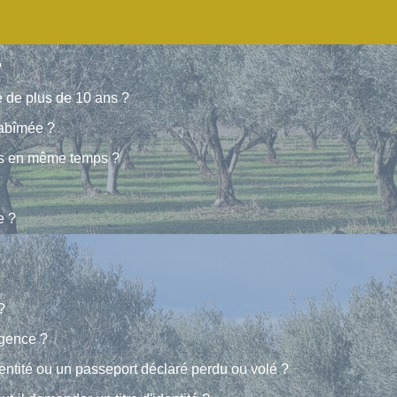
?
é de plus de 10 ans ?
 abîmée ?
lés en même temps ?
e ?
?
rgence ?
dentité ou un passeport déclaré perdu ou volé ?