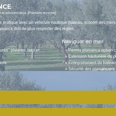
NCE
e et administrative (Première ministre)
se pratique avec un véhicule nautique (bateau, scooter des mers
isance doit de plus respecter des règles.
Naviguer en mer
es" (rivières, lacs et
Permis plaisance option c
Extension hauturière du p
ures
Enregistrement du bateau 
Sécurité des plaisanciers