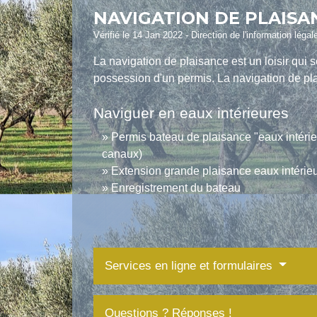
NAVIGATION DE PLAISA
Vérifié le 14 Jan 2022 - Direction de l'information légal
La navigation de plaisance est un loisir qui 
possession d'un permis. La navigation de pla
Naviguer en eaux intérieures
Permis bateau de plaisance "eaux intérieur
canaux)
Extension grande plaisance eaux intérie
Enregistrement du bateau
Services en ligne et formulaires
Questions ? Réponses !