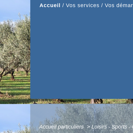
Accueil
/
Vos services
/
Vos démar
Accueil particuliers
>
Loisirs - Sports -