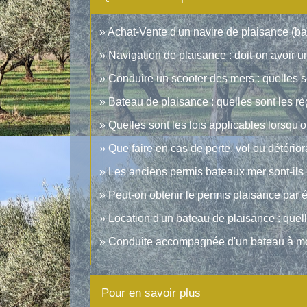
Achat-Vente d'un navire de plaisance (bat
Navigation de plaisance : doit-on avoir 
Conduire un scooter des mers : quelles s
Bateau de plaisance : quelles sont les rè
Quelles sont les lois applicables lorsqu'o
Que faire en cas de perte, vol ou détério
Les anciens permis bateaux mer sont-ils
Peut-on obtenir le permis plaisance par 
Location d'un bateau de plaisance : quell
Conduite accompagnée d'un bateau à mote
Pour en savoir plus