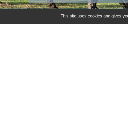
This site uses cookies and gives you
Contacts
Commune d'Aubord
1 Place de la Mairie
30620 Aubord - FRANCE
+33 4 66 71 12 65
Contact par formulaire
Mentions légales
-
Politique de confidenti