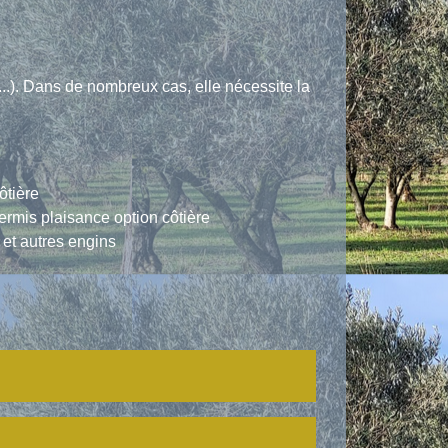
...). Dans de nombreux cas, elle nécessite la
ôtière
ermis plaisance option côtière
et autres engins