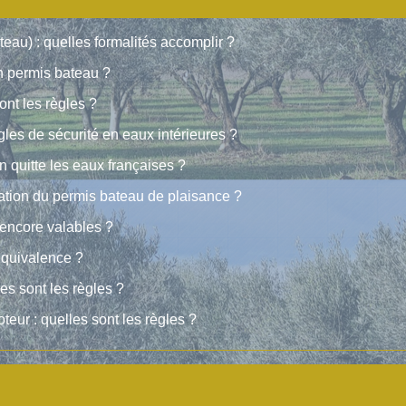
eau) : quelles formalités accomplir ?
un permis bateau ?
ont les règles ?
gles de sécurité en eaux intérieures ?
n quitte les eaux françaises ?
ration du permis bateau de plaisance ?
 encore valables ?
équivalence ?
es sont les règles ?
ur : quelles sont les règles ?