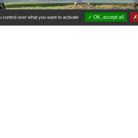
 control over what you want to activate
OK, accept all
alité
-
Accessibilité
-
Plan du site
-
Gestion des cookie