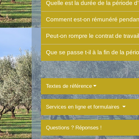
Quelle est la durée de la période d
Comment est-on rémunéré pendant 
Peut-on rompre le contrat de travai
Que se passe t-il à la fin de la pér
Textes de référence
Services en ligne et formulaires
Questions ? Réponses !