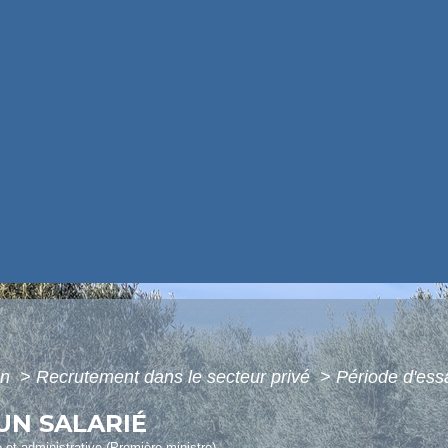
on
>
Recrutement dans le secteur privé
>
Période d'essa
UN SALARIÉ
e et administrative (Première ministre)