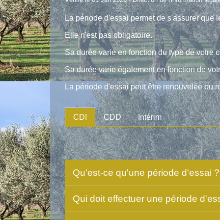
La période d'essai permet de s'assurer que l
Elle n'est pas obligatoire.
Sa durée varie en fonction du type de votre co
Sa durée varie également en fonction de votr
La période d'essai peut être renouvelée ou 
CDI
CDD
Intérim
Qu'est-ce qu'une période d'essai 
Qui doit effectuer une période d'es