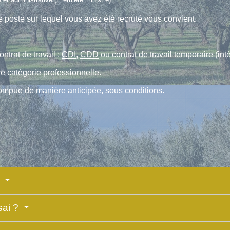
e poste sur lequel vous avez été recruté vous convient.
ntrat de travail :
CDI
,
CDD
ou contrat de travail temporaire (inté
e catégorie professionnelle.
rompue de manière anticipée, sous conditions.
?
sai ?