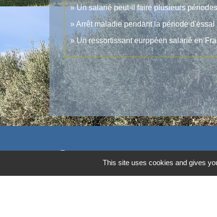
Un salarié peut-il faire plusieurs pério
Arrêt maladie pendant la période d'essai :
Un ressortissant européen salarié en Fran
Contacts
This site uses cookies and gives you
Commune d'Aubord
1 Place de la Mairie
30620 Aubord - FRANCE