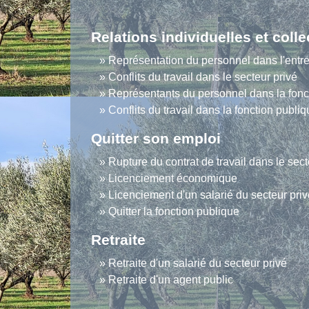
Relations individuelles et colle
Représentation du personnel dans l'entre
Conflits du travail dans le secteur privé
Représentants du personnel dans la fonc
Conflits du travail dans la fonction publi
Quitter son emploi
Rupture du contrat de travail dans le sect
Licenciement économique
Licenciement d'un salarié du secteur priv
Quitter la fonction publique
Retraite
Retraite d'un salarié du secteur privé
Retraite d'un agent public