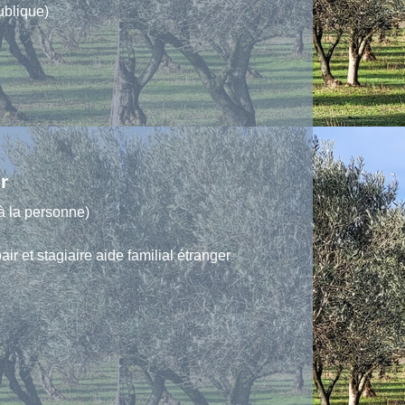
publique)
r
à la personne)
air et stagiaire aide familial étranger