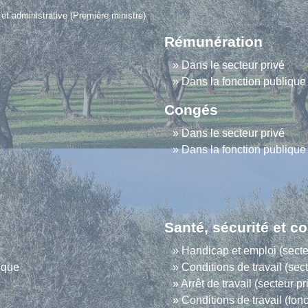
e et administrative (Première ministre)
Rémunération
Dans le secteur privé
Dans la fonction publique
Congés
Dans le secteur privé
Dans la fonction publique
Santé, sécurité et co
Handicap et emploi (secte
ique
Conditions de travail (sect
Arrêt de travail (secteur pr
Conditions de travail (fon