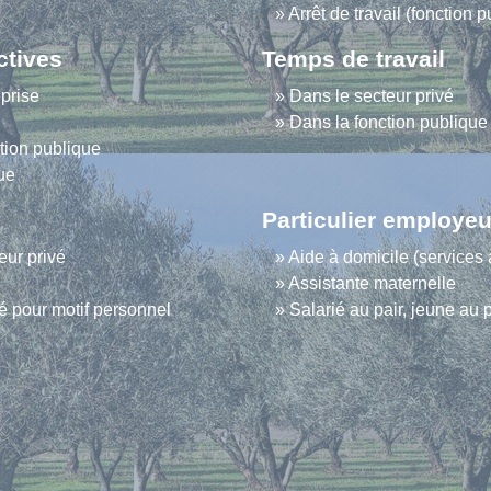
Arrêt de travail (fonction 
ctives
Temps de travail
prise
Dans le secteur privé
Dans la fonction publique
tion publique
que
Particulier employeu
eur privé
Aide à domicile (services 
Assistante maternelle
é pour motif personnel
Salarié au pair, jeune au p