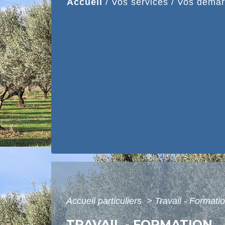
Accueil
/
Vos services
/
Vos démar
Accueil particuliers
>
Travail - Formati
TRAVAIL - FORMATION