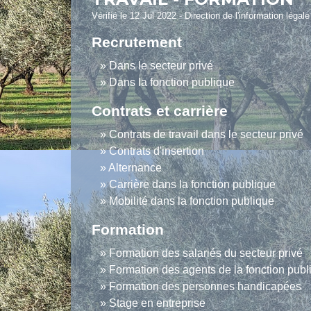
Vérifié le 12 Jul 2022 - Direction de l'information légal
Recrutement
Dans le secteur privé
Dans la fonction publique
Contrats et carrière
Contrats de travail dans le secteur privé
Contrats d'insertion
Alternance
Carrière dans la fonction publique
Mobilité dans la fonction publique
Formation
Formation des salariés du secteur privé
Formation des agents de la fonction publ
Formation des personnes handicapées
Stage en entreprise