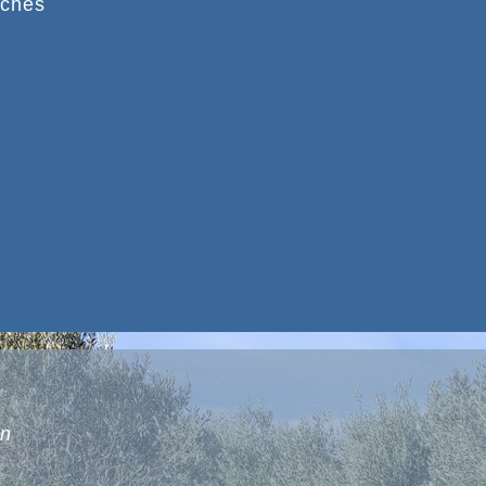
ches
on