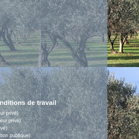
nditions de travail
ur privé)
eur privé)
ivé)
ction publique)