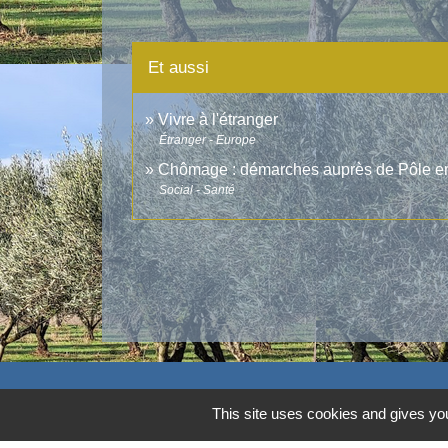
Et aussi
Vivre à l'étranger
Étranger - Europe
Chômage : démarches auprès de Pôle e
Social - Santé
Contacts
This site uses cookies and gives you