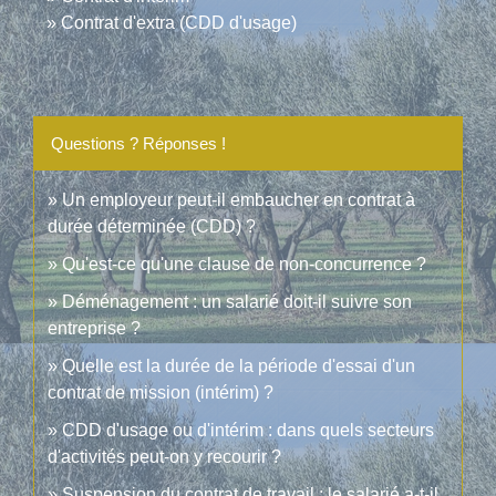
Contrat d'extra (CDD d'usage)
Questions ? Réponses !
Un employeur peut-il embaucher en contrat à
durée déterminée (CDD) ?
Qu'est-ce qu'une clause de non-concurrence ?
Déménagement : un salarié doit-il suivre son
entreprise ?
Quelle est la durée de la période d'essai d'un
contrat de mission (intérim) ?
CDD d'usage ou d'intérim : dans quels secteurs
d'activités peut-on y recourir ?
Suspension du contrat de travail : le salarié a-t-il