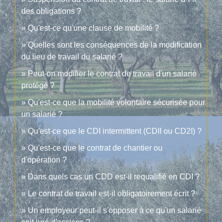
des obligations ?
Qu'est-ce qu'une clause de mobilité ?
Quelles sont les conséquences de la modification
du lieu de travail du salarié ?
Peut-on modifier le contrat de travail d'un salarié
protégé ?
Qu'est-ce que la mobilité volontaire sécurisée pour
un salarié ?
Qu'est-ce que le CDI intermittent (CDII ou CD2I) ?
Qu'est-ce que le contrat de chantier ou
d'opération ?
Dans quels cas un CDD est-il requalifié en CDI ?
Le contrat de travail est-il obligatoirement écrit ?
Un employeur peut-il s'opposer à ce qu'un salarié