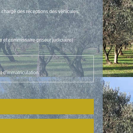
ce chargé des réceptions des véhicules,
e et commissaire-priseur judiciaire)
t d'immatriculation.