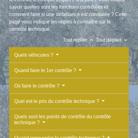
savoir quelles sont les fonctions contrôlées et
comment faire si une défaillance est constatée ? Cette
page vous indique les règles à connaître sur le
contrôle technique.
keyboard_arrow_up
keyboard_arrow_down
Tout replier
Tout déplier
Quels véhicules ?
Quand faire le 1er contrôle ?
Où faire le contrôle ?
Quel est le prix du contrôle technique ?
Quels sont les points de contrôle du contrôle
technique ?
Quand renouveler le contrôle technique ?