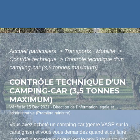
Accueil particuliers
>
Transports - Mobilité
>
Contrôle technique
>
Contrôle technique d'un
camping-car (3,5 tonnes maximum)
CONTRÔLE TECHNIQUE D'UN
CAMPING-CAR (3,5 TONNES
MAXIMUM)
Vérifié le 15 Dec 2021 - Direction de l'information légale et
administrative (Première ministre)
Vous avez acheté un camping-car (genre VASP sur la
carte grise) et vous vous demandez quand et où faire
le contrôle technique et quel est le prix ? Vous voulez