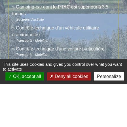
Camping-car dont le PTAC est supérieur à 3,5
tonnes
Secteurs d'activité
Contrôle technique d'un véhicule utilitaire
(camionnette)
Transports - Mobilité
Contrôle technique d'une voiture particulière
Transports - Mobilité
This site uses cookies and gives you control over what you want
to activate
Pour en savoir plus
OK, accept all
Deny all cookies
Personalize
Points de contrôle pour le contrôle technique d'un
open_in_new
véhicule léger
Legifrance
Signaler une erreur sur cette page