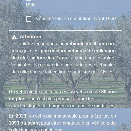
1960
check_box_outline_blank
Véhicule mis en circulation avant 1960
Attention :
warning
le contrôle technique d'un
véhicule de 30 ans ou
plus
qui n'est
pas déclaré véhicule de collection
doit être fait
tous les 2 ans
comme pour les autres
véhicules. La
demande d'une carte grise véhicule
de collection
se fait en ligne sur le site de l'
ANTS
.
Un
véhicule de collection
est un véhicule de
30 ans
ou plus
, qui n'est plus produit, et dont les
caractéristiques techniques n'ont pas été modifiées.
En
2023
, un véhicule immatriculé pour la 1
re
fois en
1993 ou avant
peut être
immatriculé en véhicule de
collection sous conditions
.