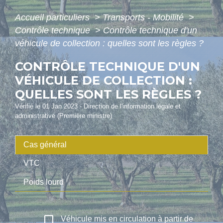
Accueil particuliers
>
Transports - Mobilité
>
Contrôle technique
>
Contrôle technique d'un
véhicule de collection : quelles sont les règles ?
CONTRÔLE TECHNIQUE D'UN
VÉHICULE DE COLLECTION :
QUELLES SONT LES RÈGLES ?
Vérifié le 01 Jan 2023 - Direction de l'information légale et
administrative (Première ministre)
Cas général
VTC
Poids lourd
check_box_outline_blank
Véhicule mis en circulation à partir de