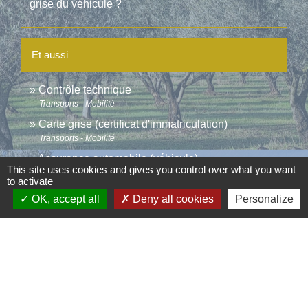
grise du véhicule ?
Et aussi
Contrôle technique
Transports - Mobilité
Carte grise (certificat d'immatriculation)
Transports - Mobilité
Assurance automobile (véhicule)
This site uses cookies and gives you control over what you want
Argent - Impôts - Consommation
to activate
OK, accept all
Deny all cookies
Personalize
Signaler une erreur sur cette page
Contacts