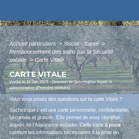
Accueil particuliers
>
Social - Santé
>
Remboursement des soins par la Sécurité
sociale
>
Carte Vitale
CARTE VITALE
Vérifié le 11 Jan 2023 - Direction de l'information légale et
administrative (Première ministre)
Vous vous posez des questions sur la carte Vitale ?
Sachez que c'est une carte personnelle, confidentielle,
sécurisée et gratuite. Elle permet de vous identifier
auprès de l'Assurance maladie. Cette carte
à puce
contient les informations nécessaires à la prise en