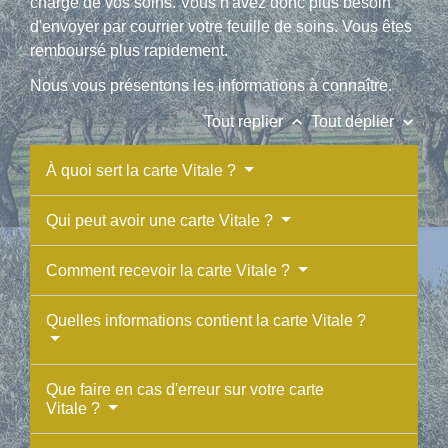
charge de vos soins. Vous n'avez donc plus besoin
d'envoyer par courrier votre feuille de soins. Vous êtes
remboursé plus rapidement.
Nous vous présentons les informations à connaître.
keyboard_arrow_up
keyboard_arrow_down
Tout replier
Tout déplier
À quoi sert la carte Vitale ?
Qui peut avoir une carte Vitale ?
Comment recevoir la carte Vitale ?
Quelles informations contient la carte Vitale ?
Que faire en cas d'erreur sur votre carte
Vitale ?