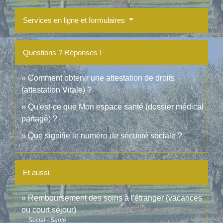
Services en ligne et formulaires
Questions ? Réponses !
Comment obtenir une attestation de droits
(attestation Vitale) ?
Qu'est-ce que Mon espace santé (dossier médical
partagé) ?
Que signifie le numéro de sécurité sociale ?
Et aussi
Remboursement des soins à l'étranger (vacances
ou court séjour)
Social - Santé